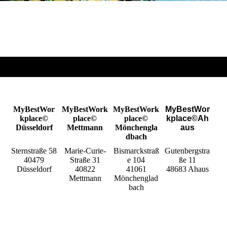
MyBestWor
MyBestWork
MyBestWork
MyBestWor
kplace©
place©
place©
kplace©Ah
Düsseldorf
Mettmann
Mönchengla
aus
dbach
Sternstraße 58
Marie-Curie-
Bismarckstraß
Gutenbergstra
40479
Straße 31
e 104
ße 11
Düsseldorf
40822
41061
48683 Ahaus
Mettmann
Mönchenglad
bach