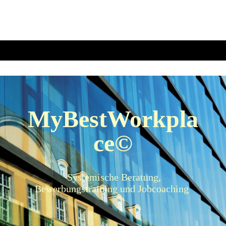
MyBestWorkpla
ce©
Systemische Beratung,
Bewerbungstraining und Jobcoaching